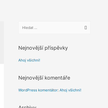
V
y
h
l
Nejnovější příspěvky
e
Ahoj všichni!
d
á
v
Nejnovější komentáře
á
n
WordPress komentátor
:
Ahoj všichni!
í
Archivy